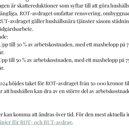
n är skattereduktioner som syftar till att göra hushålls
gängliga. ROT-avdraget omfattar renovering, ombyggna
UT-avdraget gäller hushållsnära tjänster såsom städnin
ädgårdsarbete.
nde:
 Upp till 30 % av arbetskostnaden, med ett maxbelopp på 
r.
Upp till 50 % av arbetskostnaden, med ett maxbelopp på 7
r.
024 höjdes taket för ROT-avdraget från 50 000 kronor til
r att hushållen kan dra av en större del av arbetskostnad
 kan komma att ändras över tid. För den mest aktuella 
tlinjer för ROT- och RUT-avdrag
.