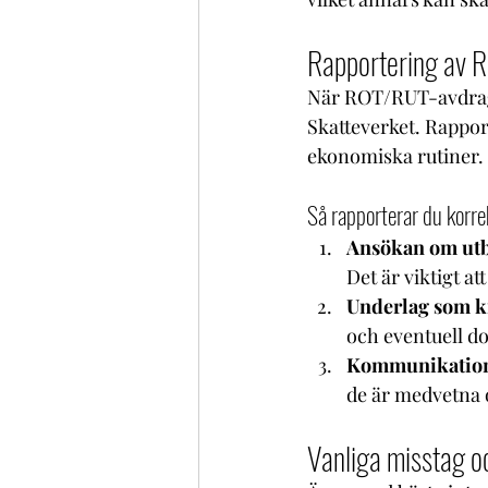
Rapportering av R
När ROT/RUT-avdraget 
Skatteverket. Rapport
ekonomiska rutiner.
Så rapporterar du korre
Ansökan om utb
Det är viktigt at
Underlag som k
och eventuell do
Kommunikation
de är medvetna 
Vanliga misstag o