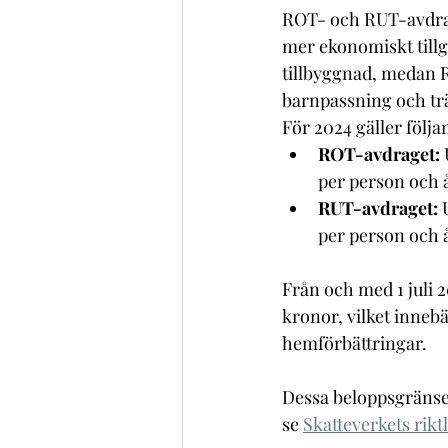
ROT- och RUT-avdrage
mer ekonomiskt till
tillbyggnad, medan R
barnpassning och tr
För 2024 gäller följa
ROT-avdraget:
per person och å
RUT-avdraget:
 
per person och å
Från och med 1 juli 2
kronor, vilket innebä
hemförbättringar.
Dessa beloppsgränser
se 
Skatteverkets rik