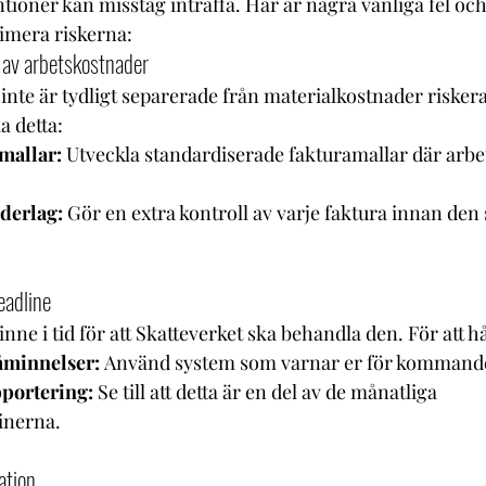
ioner kan misstag inträffa. Här är några vanliga fel och 
imera riskerna:
n av arbetskostnader
nte är tydligt separerade från materialkostnader riskera
a detta:
mallar:
 Utveckla standardiserade fakturamallar där arbet
derlag:
 Gör en extra kontroll av varje faktura innan den s
eadline
ne i tid för att Skatteverket ska behandla den. För att hål
åminnelser:
 Använd system som varnar er för kommande
portering:
 Se till att detta är en del av de månatliga 
inerna.
ation