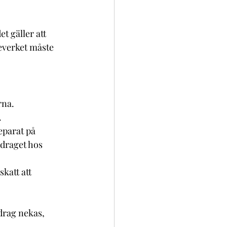
 gäller att 
everket måste 
na. 
.
eparat på 
draget hos 
katt att 
drag nekas, 
.