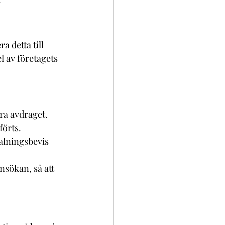
 detta till 
l av företagets 
ra avdraget. 
förts.
alningsbevis 
nsökan, så att 