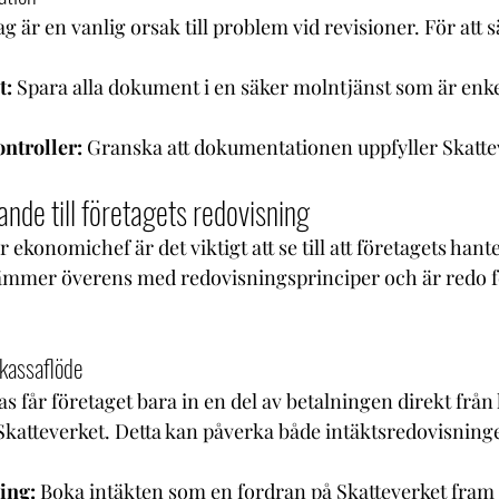
g är en vanlig orsak till problem vid revisioner. För att sä
t:
 Spara alla dokument i en säker molntjänst som är enkel
ntroller:
 Granska att dokumentationen uppfyller Skatte
nde till företagets redovisning
 ekonomichef är det viktigt att se till att företagets hant
mer överens med redovisningsprinciper och är redo fö
 kassaflöde
s får företaget bara in en del av betalningen direkt från
 Skatteverket. Detta kan påverka både intäktsredovisning
ing:
 Boka intäkten som en fordran på Skatteverket fram ti