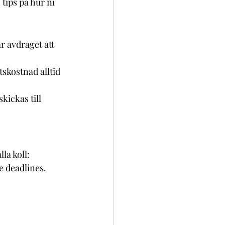
tips på hur ni 
r avdraget att 
skostnad alltid 
kickas till 
la koll:
 deadlines.