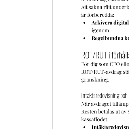
Att sakna rätt underla
är förberedda:
Arkivera digital
igenom.
Regelbundna ko
ROT/RUT i förhålla
För dig som CFO eller
ROT/RUT-avdrag stäm
granskning.
Intäktsredovisning och
När avdraget tillämpa
Resten betalas ut av
kassaflödet:
Intäktsredovisn