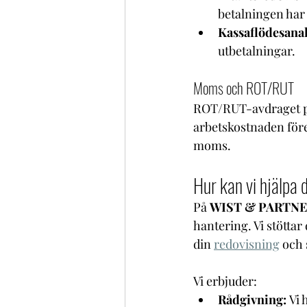
betalningen har 
Kassaflödesanal
utbetalningar.
Moms och ROT/RUT
ROT/RUT-avdraget på
arbetskostnaden före 
moms.
Hur kan vi hjälpa 
På 
WIST & PARTNE
hantering. Vi stöttar
din 
redovisning
 och 
Vi erbjuder:
Rådgivning:
 Vi