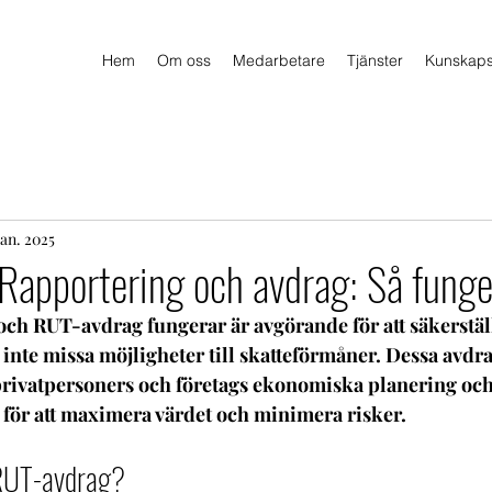
Hem
Om oss
Medarbetare
Tjänster
Kunskap
jan. 2025
apportering och avdrag: Så funge
och RUT-avdrag fungerar är avgörande för att säkerstäl
 inte missa möjligheter till skatteförmåner. Dessa avdrag
 privatpersoners och företags ekonomiska planering och
för att maximera värdet och minimera risker.
RUT-avdrag?