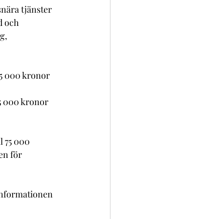
nära tjänster 
d och 
g, 
75 000 kronor 
5 000 kronor 
l 75 000 
en för 
informationen 