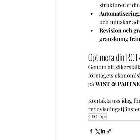
strukturerar din
Automatisering
och minskar adm
Revision och g
granskning från
Optimera din ROT
Genom att säkerställ
företagets ekonomisk
på 
WIST & PARTNE
Kontakta oss idag för
redovisningstjänster
CFO-tips