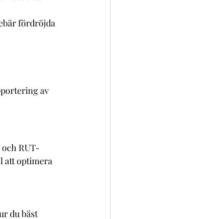
nebär fördröjda 
pportering av 
T- och RUT-
ill att optimera 
ur du bäst 