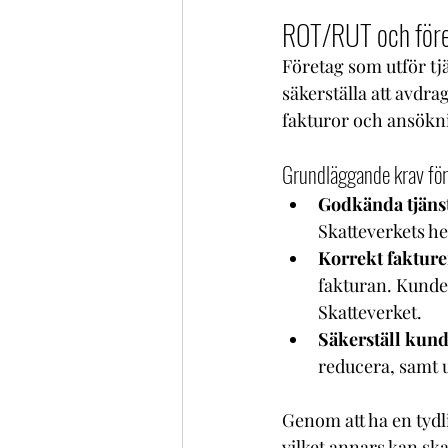
ROT/RUT och föret
Företag som utför tj
säkerställa att avdr
fakturor och ansöknin
Grundläggande krav fö
Godkända tjänst
Skatteverkets he
Korrekt fakture
fakturan. Kunde
Skatteverket.
Säkerställ kunde
reducera, samt u
Genom att ha en tydl
vilket annars kan s