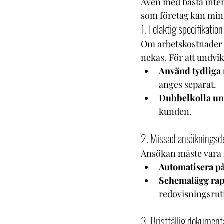
Även med bästa intent
som företag kan min
1. Felaktig specifikatio
Om arbetskostnader i
nekas. För att undvik
Använd tydliga 
anges separat.
Dubbelkolla un
kunden.
2. Missad ansökningsd
Ansökan måste vara in
Automatisera p
Schemalägg rap
redovisningsrut
3. Bristfällig dokument