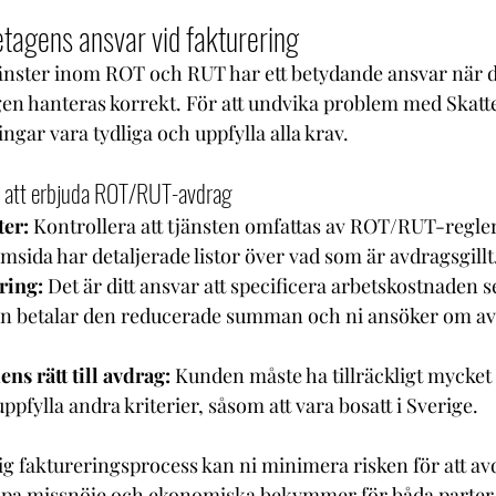
agens ansvar vid fakturering
änster inom ROT och RUT har ett betydande ansvar när det
agen hanteras korrekt. För att undvika problem med Skatt
gar vara tydliga och uppfylla alla krav.
r att erbjuda ROT/RUT-avdrag
er:
 Kontrollera att tjänsten omfattas av ROT/RUT-regler
msida har detaljerade listor över vad som är avdragsgillt
ring:
 Det är ditt ansvar att specificera arbetskostnaden s
n betalar den reducerade summan och ni ansöker om av
ns rätt till avdrag:
 Kunden måste ha tillräckligt mycket s
ppfylla andra kriterier, såsom att vara bosatt i Sverige.
ig faktureringsprocess kan ni minimera risken för att av
kapa missnöje och ekonomiska bekymmer för båda parter