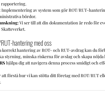
 rapportering.
:
 Implementering av system som gör ROT/RUT-hanterin
inistrativa bördor.
ranskning:
 Vi ser till att din dokumentation är redo för ev
 Skatteverket.
/RUT-hantering med oss
a korrekt hantering av ROT- och RUT-avdrag kan du förb
a styrning, minska riskerna för avslag och skapa nöjda 
RS
 hjälpa dig att navigera denna process smidigt och eff
 att förstå hur vi kan stötta ditt företag med ROT/RUT ell
.