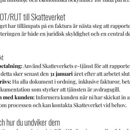
OT/RUT till Skatteverket
har tillämpats på en faktura är nästa steg att rapportera
eringen är både en juridisk skyldighet och en central de
kt
etalning:
 Använd Skatteverkets e-tjänst för att rapporte
t detta sker senast den 
31 januari
 året efter att arbetet slut
rävs:
 Ha alla dokument i ordning, inklusive fakturor, bet
kumentation som styrker att tjänsten är avdragsgill.
 med kunden:
 Informera kunden när ni har skickat in a
om processen och kan kontakta Skatteverket vid behov.
ch hur du undviker dem