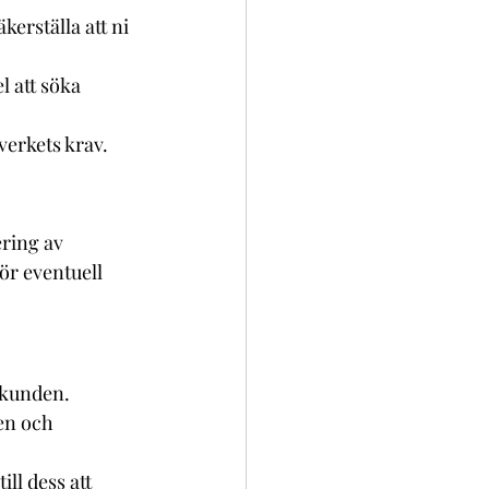
kerställa att ni 
 att söka 
verkets krav.
ering av 
r eventuell 
 kunden. 
en och 
ll dess att 