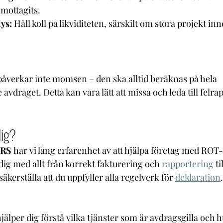
mottagits.
ys:
 Håll koll på likviditeten, särskilt om stora projekt in
verkar inte momsen – den ska alltid beräknas på hela 
avdraget. Detta kan vara lätt att missa och leda till felra
dig?
RS 
har vi lång erfarenhet av att hjälpa företag med RO
 dig med allt från korrekt fakturering och 
rapportering
 t
säkerställa att du uppfyller alla regelverk för 
deklaration
.
 hjälper dig förstå vilka tjänster som är avdragsgilla och h