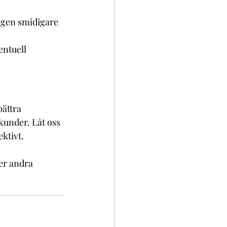
gen smidigare 
entuell 
ättra 
kunder. Låt oss 
ektivt.
er andra 