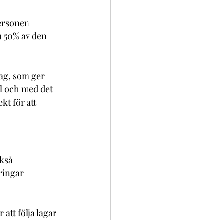
personen 
u 50% av den 
lag, som ger 
ll och med det 
kt för att 
kså  
ringar 
att följa lagar 