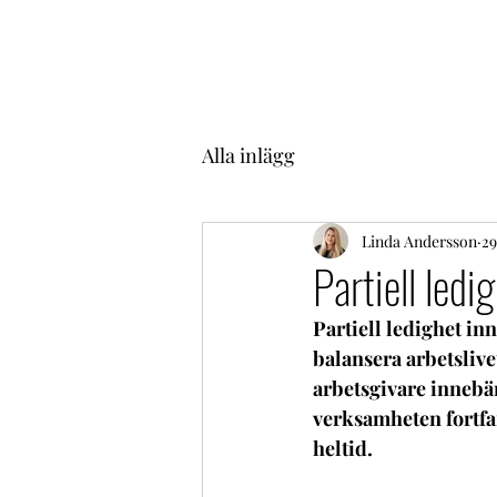
Alla inlägg
Linda Andersson
29
Partiell ledi
Partiell ledighet inne
balansera arbetslive
arbetsgivare innebär
verksamheten fortfa
heltid.