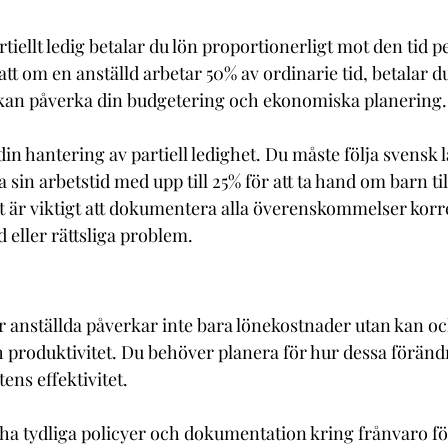
rtiellt ledig betalar du lön proportionerligt mot den tid 
att om en anställd arbetar 50% av ordinarie tid, betalar d
 kan påverka din budgetering och ekonomiska planering.
din hantering av partiell ledighet. Du måste följa svensk 
ta sin arbetstid med upp till 25% för att ta hand om barn ti
Det är viktigt att dokumentera alla överenskommelser korre
 eller rättsliga problem.
r anställda påverkar inte bara lönekostnader utan kan oc
 produktivitet. Du behöver planera för hur dessa föränd
ns effektivitet.
ha tydliga policyer och dokumentation kring frånvaro för 