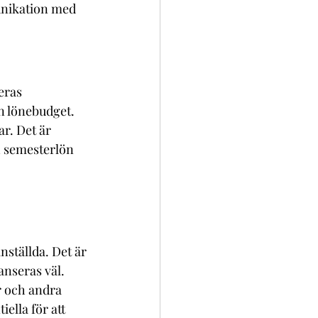
munikation med 
eras 
in lönebudget. 
r. Det är 
h semesterlön 
ställda. Det är 
anseras väl.
er och andra 
ella för att 