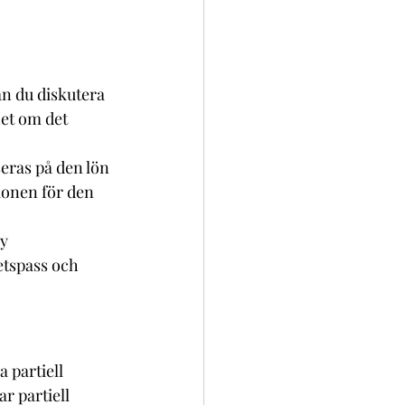
an du diskutera 
et om det 
eras på den lön 
sionen för den 
y 
tspass och 
a partiell 
r partiell 