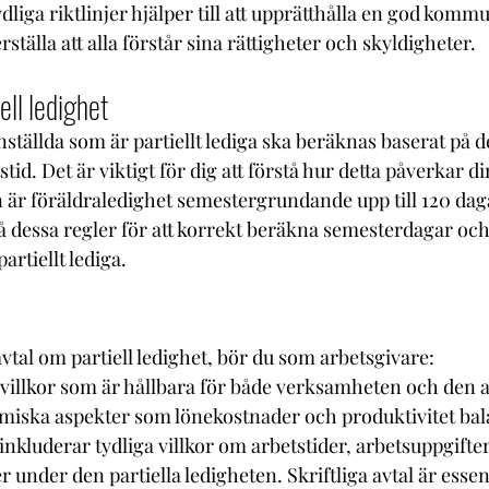
ydliga riktlinjer hjälper till att upprätthålla en god kom
ställa att alla förstår sina rättigheter och skyldigheter.
ell ledighet
ställda som är partiellt lediga ska beräknas baserat på d
tid. Det är viktigt för dig att förstå hur detta påverkar d
 är föräldraledighet semestergrundande upp till 120 daga
l på dessa regler för att korrekt beräkna semesterdagar oc
artiellt lediga.
vtal om partiell ledighet, bör du som arbetsgivare:
illkor som är hållbara för både verksamheten och den an
omiska aspekter som lönekostnader och produktivitet bal
et inkluderar tydliga villkor om arbetstider, arbetsuppgift
r under den partiella ledigheten. Skriftliga avtal är essenti