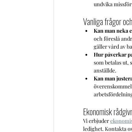
undvika missför
Vanliga frågor och
Kan man neka en
och föreslå andr
gäller vård av b
Hur påverkar pa
som betalas ut, 
anställde.
Kan man justera 
överenskommelse
arbetsfördelnin
Ekonomisk rådgivni
Vi erbjuder 
ekonomis
ledighet. Kontakta os