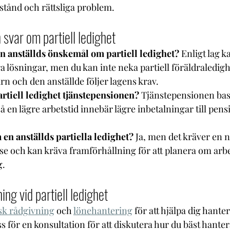
stånd och rättsliga problem.
 svar om partiell ledighet
 anställds önskemål om partiell ledighet?
 Enligt lag k
a lösningar, men du kan inte neka partiell föräldraledigh
arn och den anställde följer lagens krav.
rtiell ledighet tjänstepensionen? 
Tjänstepensionen bas
så en lägre arbetstid innebär lägre inbetalningar till pen
en anställds partiella ledighet?
 Ja, men det kräver en n
 och kan kräva framförhållning för att planera om arbe
g.
ng vid partiell ledighet
k rådgivning
 och 
lönehantering
 för att hjälpa dig hanter
s för en konsultation för att diskutera hur du bäst hantera