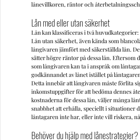
lånevillkoren, räntor och återbetalningssch
Lån med eller utan säkerhet 
Lån kan klassificeras i två huvudkategorier:
Lån utan säkerhet, även kända som blancolån
långivaren jämfört med säkerställda lån. Den
sätter högre räntor på dessa lån. Eftersom de
som långivaren kan ta i anspråk om låntagar
godkännandet av lånet istället på låntagare
Detta innebär att långivaren måste förlita s
inkomstuppgifter för att bedöma dennes åt
kostnaderna för dessa lån, väljer många lå
snabbhet att erhålla, speciellt i situationer
låntagaren inte har, eller inte vill riskera, 
Behöver du hjälp med lånestrategier? 