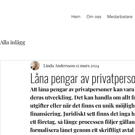
Hem
Om oss
Medarbetare
Alla inlägg
Linda Andersson
15 mars 2024
Låna pengar av privatpers
Att låna pengar av privatpersoner kan vara e
deras utveckling. Det kan handla om allt från
utgifter eller när det finns en unik möjlig
finansiering. Juridiskt sett finns det inga h
ett företag, så länge processen följer gällan
formalisera lånet genom ett skriftligt avtal