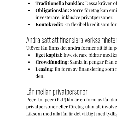
Traditionella banklån:
 Dessa kräver o
Obligationslån:
 Större företag kan emitt
investerare, inklusive privatpersoner. 
Kontokredit:
 En flexibel kredit som för
Andra sätt att finansiera verksamhete
Utöver lån finns det andra former att få in pe
Eget kapital:
 Investerare bidrar med kap
Crowdfunding:
 Samla in pengar från et
Leasing:
 En form av finansiering som 
den. 
Lån mellan privatpersoner 
Peer-to-peer (P2P) lån är en form av lån där
privatpersoner eller företag utan att involve
Liksom med alla lån är det viktigt med tydl