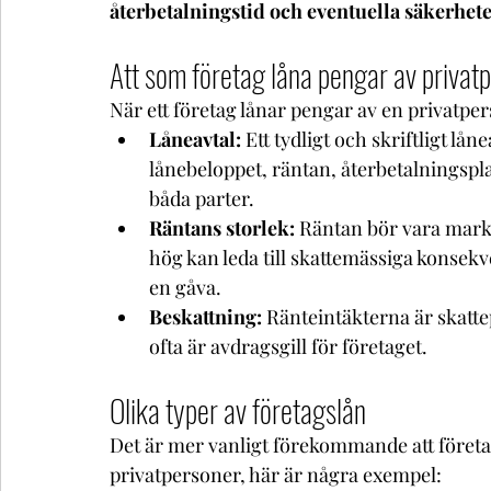
återbetalningstid och eventuella säkerhete
Att som företag låna pengar av privat
När ett företag lånar pengar av en privatpers
Låneavtal:
 Ett tydligt och skriftligt lå
lånebeloppet, räntan, återbetalningspl
båda parter. 
Räntans storlek:
 Räntan bör vara markn
hög kan leda till skattemässiga konsekv
en gåva. 
Beskattning:
 Ränteintäkterna är skatt
ofta är avdragsgill för företaget. 
Olika typer av företagslån 
Det är mer vanligt förekommande att företag
privatpersoner, här är några exempel: 