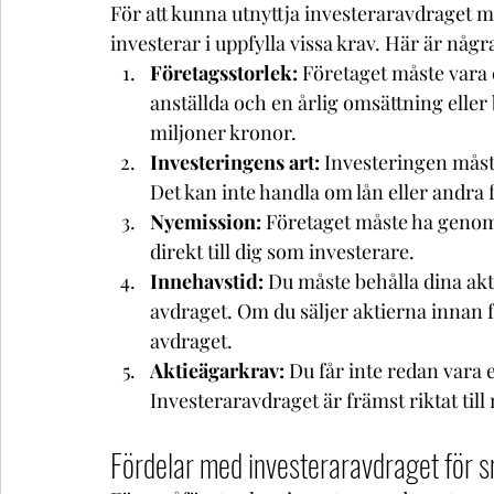
För att kunna utnyttja investeraravdraget m
investerar i uppfylla vissa krav. Här är några
Företagsstorlek:
 Företaget måste vara e
anställda och en årlig omsättning elle
miljoner kronor.
Investeringens art:
 Investeringen måste
Det kan inte handla om lån eller andra f
Nyemission:
 Företaget måste ha genom
direkt till dig som investerare.
Innehavstid:
 Du måste behålla dina aktie
avdraget. Om du säljer aktierna innan f
avdraget.
Aktieägarkrav:
 Du får inte redan vara e
Investeraravdraget är främst riktat till n
Fördelar med investeraravdraget för 