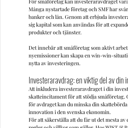
För småföretag kan investeraravdraget vara 
Många nystartade företag och SMF har svårt at
banker och lån. Genom att erbjuda investerare 
sig kapital som kan användas för att expande
produkter och tjänster.
Det innebär att småföretag som aktivt arbe
nyemissioner kan skapa en win-win-situatio
nytta av investeringen.
Investeraravdrag: en viktig del av din 
Att inkludera investeraravdraget i din invest
skatteincitament för att stödja småföretag.
för avdraget kan du minska din skattebörda s
innovation i den svenska ekonomin.
För att säkerställa att du får ut det mesta av
regler och villkor som gäller. Hos WIST & 