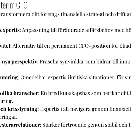
nterim CFO
ansformera ditt företags finansiella strategi och drift g
 expertis
: Anpassning till förändrade affärsbehov med hö
vitet
: Alternativ till en permanent CFO-position för öka
h nya perspektiv
: Fräscha synvinklar som bidrar till inno
ntering
: Omedelbar expertis i kritiska situationer, för 
 olika branscher
: En bred kunskapsbas som berikar ditt 
ering.
ch krisstyrning
: Expertis i att navigera genom finansie
ringar.
esterarrelationer
: Stärker förtroende genom stabil och 