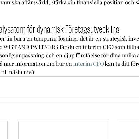
amiska affärsvärld, stärka sin finansiella position och s
talysatorn för dynamisk Företagsutveckling
 än bara en temporär lösning; det är en strategisk invest
ed WIST AND PARTNERS får du en interim CFO som tillha
sonlig anpassning och en djup förståelse för dina unika 
 få mer information om hur en 
interim CFO
 kan ta ditt fö
till nästa nivå.