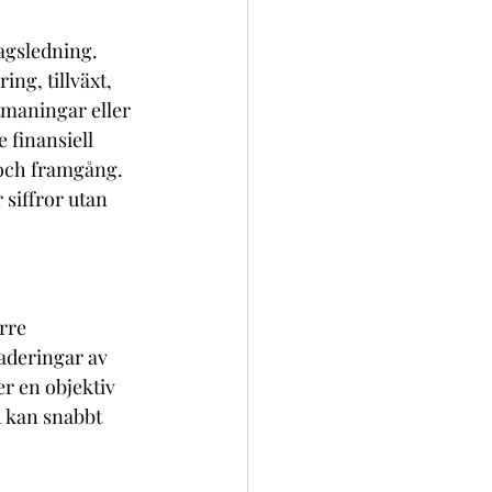
agsledning. 
ng, tillväxt, 
tmaningar eller 
 finansiell 
 och framgång. 
 siffror utan 
rre 
aderingar av 
er en objektiv 
h kan snabbt 