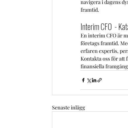
navigera i dagens dyn
framtid.
Interim CFO  - Ka
En interim CFO är mer
företags framtid. M
erfaren expertis, per
Kontakta oss för att
finansiella framgång 
Senaste inlägg