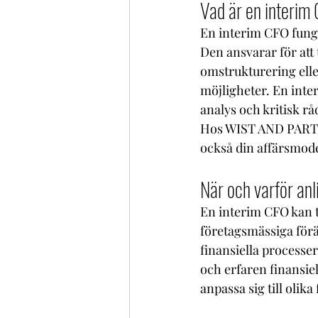
Vad är en interim
En interim CFO funge
Den ansvarar för att 
omstrukturering eller
möjligheter. En inter
analys och kritisk r
Hos WIST AND PART
också din affärsmod
När och varför anl
En interim CFO kan t
företagsmässiga för
finansiella processer
och erfaren finansiel
anpassa sig till olika