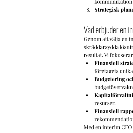
kommunikation
Strategisk plan
Vad erbjuder en 
Genom att välja en i
skräddarsydda lösnin
resultat. Vi fokuserar
Finansiell strat
företagets unika
Budgetering oc
budgetövervakn
Kapitalförvaltn
resurser.
Finansiell rapp
rekommendatione
Med en interim CFO f