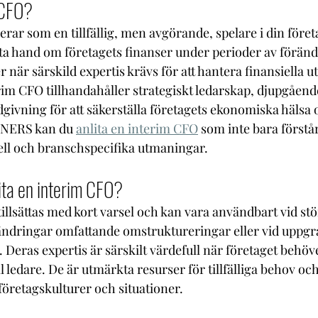
 CFO?
rar som en tillfällig, men avgörande, spelare i din föret
ta hand om företagets finanser under perioder av förändri
 när särskild expertis krävs för att hantera finansiella u
im CFO tillhandahåller strategiskt ledarskap, djupgående
ådgivning för att säkerställa företagets ekonomiska hälsa
NERS kan du 
anlita en interim CFO
 som inte bara förstår
ell och branschspecifika utmaningar.
ita en interim CFO?
illsättas med kort varsel och kan vara användbart vid stö
ändringar omfattande omstruktureringar eller vid uppgr
. Deras expertis är särskilt värdefull när företaget behöv
l ledare. De är utmärkta resurser för tillfälliga behov oc
 företagskulturer och situationer. 