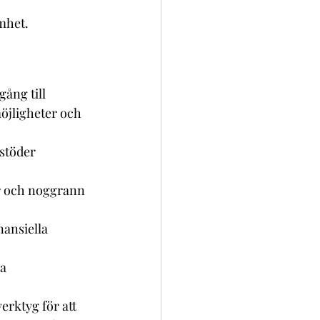
amhet.
ång till 
öjligheter och 
stöder 
r och noggrann 
ansiella 
a 
rktyg för att 