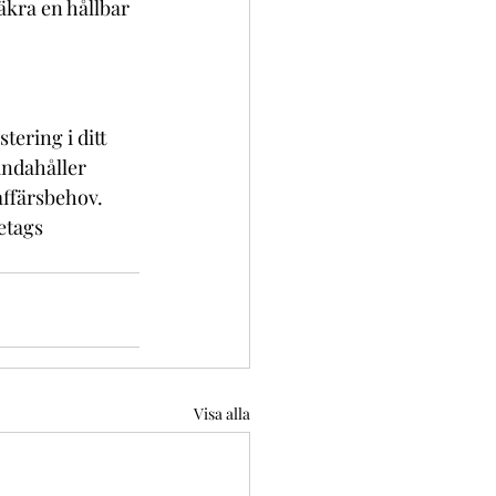
äkra en hållbar 
ering i ditt 
ndahåller 
affärsbehov. 
retags 
Visa alla