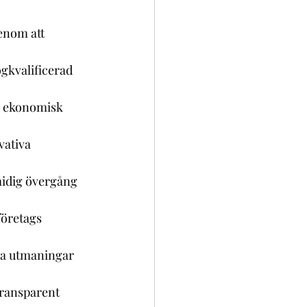
enom att 
gkvalificerad 
d ekonomisk 
vativa 
smidig övergång 
företags 
lla utmaningar 
transparent 