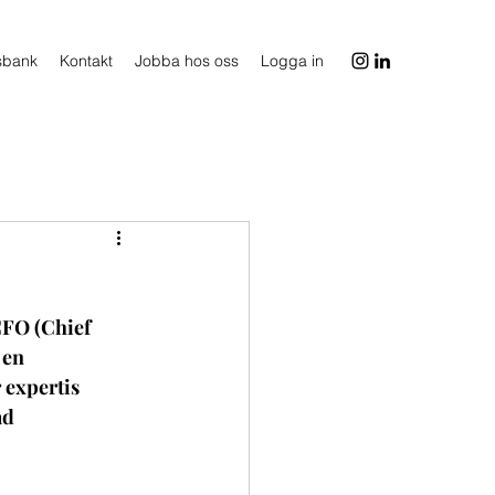
sbank
Kontakt
Jobba hos oss
Logga in
CFO (Chief 
 en 
expertis 
ad 