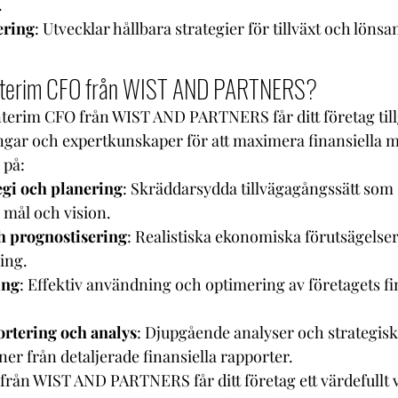
.
ering
: Utvecklar hållbara strategier för tillväxt och löns
interim CFO från WIST AND PARTNERS?
nterim CFO från WIST AND PARTNERS får ditt företag tillg
gar och expertkunskaper för att maximera finansiella m
 på:
egi och planering
: Skräddarsydda tillvägagångssätt som 
 mål och vision.
h prognostisering
: Realistiska ekonomiska förutsägelse
ing.
ing
: Effektiv användning och optimering av företagets fin
ortering och analys
: Djupgående analyser och strategisk
r från detaljerade finansiella rapporter.
rån WIST AND PARTNERS får ditt företag ett värdefullt ve