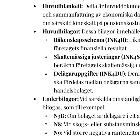
Huvudblankett:
 Detta är huvuddokume
och sammanfattning av ekonomiska data
om särskild löneskatt på pensionskostna
Huvudbilagor:
 Dessa bilagor innehålle
Räkenskapsschema (INK4R):
 Lik
företagets finansiella resultat.
Skattemässiga justeringar (INK4S
beräkna företagets skattemässiga r
Delägaruppgifter (INK4DU):
 Denn
ska fördelas mellan delägarna samt v
handelsbolaget.
Underbilagor:
 Vid särskilda omständig
bifogas, som till exempel:
N3B:
 Om bolaget är delägare i ett
N8: 
Vid skogs- eller substansmins
N9:
 Vid större negativa räntenetton