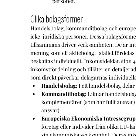
personer.
Olika bolagsformer
Handelsbolag, kommanditbolag och europei
icke-juridiska personer. Dessa bolagsformer
tillsammans driver verksamheten. De är int
mening som ett aktiebolag. Istället fördelas
beskattas individuellt. Inkomstdeklaration 4
inkomstfördelning och tillåter en detaljerad 
som direkt påverkar delägarnas individuell
Handelsbolag:
 I ett handelsbolag dela
Kommanditbolag:
 Liknar handelsbolag
komplementärer (som har fullt ansvar
ansvar). 
Europeiska Ekonomiska Intressegrup
företag eller individer från olika EU-lä
sin ekonomiska verksamhet. Deras inko