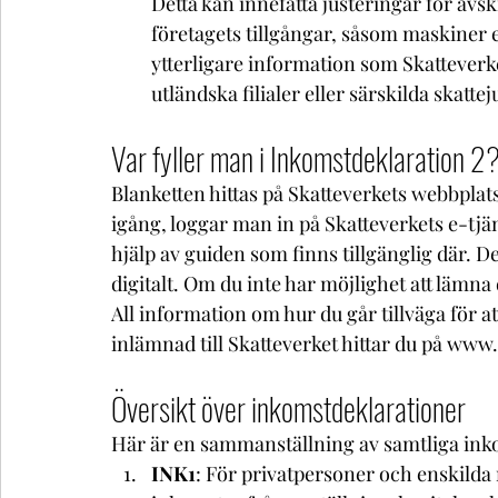
Detta kan innefatta justeringar för avs
företagets tillgångar, såsom maskiner e
ytterligare information som Skatteverk
utländska filialer eller särskilda skatte
Var fyller man i Inkomstdeklaration 2
Blanketten hittas på Skatteverkets webbplat
igång, loggar man in på Skatteverkets e-tjän
hjälp av guiden som finns tillgänglig där. D
digitalt. Om du inte har möjlighet att lämna 
All information om hur du går tillväga för a
inlämnad till Skatteverket hittar du på www.
Översikt över inkomstdeklarationer
Här är en sammanställning av samtliga ink
INK1
: För privatpersoner och enskilda