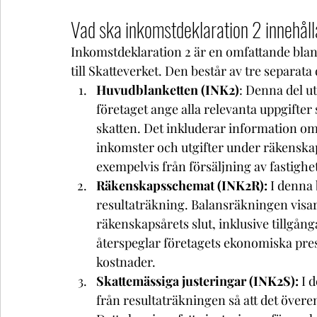
Vad ska inkomstdeklaration 2 innehål
Inkomstdeklaration 2 är en omfattande blan
till Skatteverket. Den består av tre separata 
Huvudblanketten (INK2)
: Denna del ut
företaget ange alla relevanta uppgifter
skatten. Det inkluderar information om f
inkomster och utgifter under räkenskaps
exempelvis från försäljning av fastighet
Räkenskapsschemat (INK2R):
 I denna 
resultaträkning. Balansräkningen visar
räkenskapsårets slut, inklusive tillgång
återspeglar företagets ekonomiska pres
kostnader.
Skattemässiga justeringar (INK2S):
 I 
från resultaträkningen så att det över