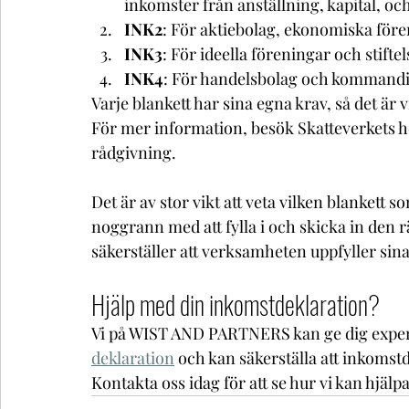
inkomster från anställning, kapital, o
INK2
: För aktiebolag, ekonomiska före
INK3
: För ideella föreningar och stiftel
INK4
: För handelsbolag och kommandi
Varje blankett har sina egna krav, så det är
För mer information, besök Skatteverkets 
rådgivning.
Det är av stor vikt att veta vilken blankett 
noggrann med att fylla i och skicka in den r
säkerställer att verksamheten uppfyller sin
Hjälp med din inkomstdeklaration?
Vi på WIST AND PARTNERS kan ge dig expert
deklaration
 och kan säkerställa att inkomstde
Kontakta oss idag för att se hur vi kan hjälpa