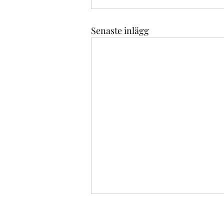
Senaste inlägg
Reavinstskatt – En djupdykning i