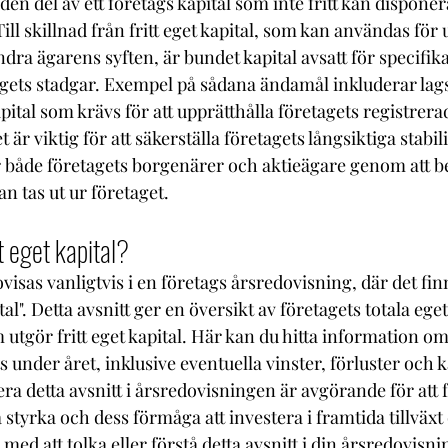
den del av ett företags kapital som inte fritt kan disponer
Till skillnad från fritt eget kapital, som kan användas för 
ndra ägarens syften, är bundet kapital avsatt för specifi
etagets stadgar. Exempel på sådana ändamål inkluderar lag
pital som krävs för att upprätthålla företagets registrerad
 är viktig för att säkerställa företagets långsiktiga stabili
 både företagets borgenärer och aktieägare genom att b
n tas ut ur företaget.
t eget kapital?
ovisas vanligtvis i en företags årsredovisning, där det finn
al". Detta avsnitt ger en översikt av företagets totala eget 
 utgör fritt eget kapital. Här kan du hitta information om 
 under året, inklusive eventuella vinster, förluster och kap
ra detta avsnitt i årsredovisningen är avgörande för att få
a styrka och dess förmåga att investera i framtida tillväxt
ed att tolka eller förstå detta avsnitt i din årsredovisnin