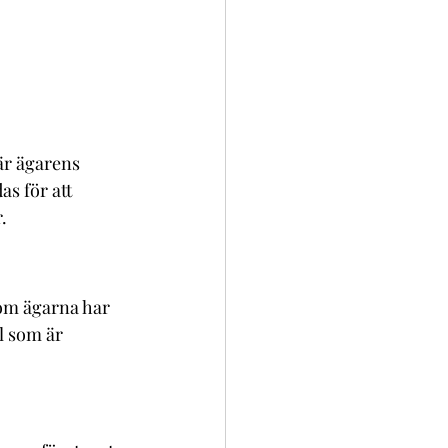
är ägarens 
s för att 
.
 som ägarna har 
l som är 