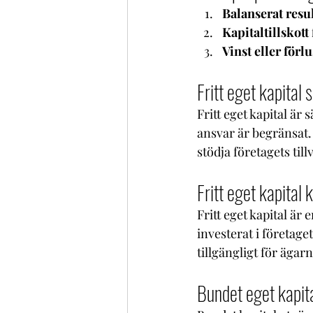
Balanserat resul
Kapitaltillskott
Vinst eller förl
Fritt eget kapital
Fritt eget kapital är
ansvar är begränsat.
stödja företagets til
Fritt eget kapital 
Fritt eget kapital är 
investerat i företage
tillgängligt för ägarn
Bundet eget kapit