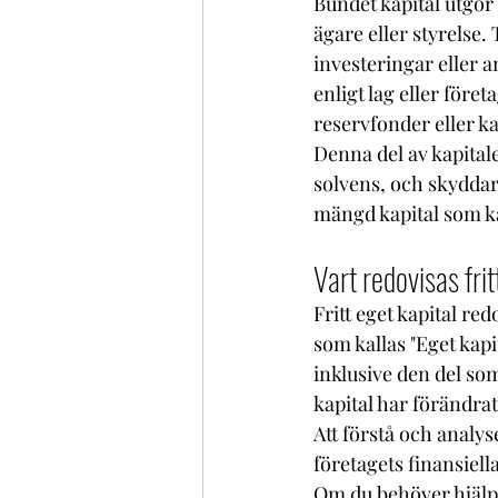
Bundet kapital utgör 
ägare eller styrelse. 
investeringar eller a
enligt lag eller för
reservfonder eller ka
Denna del av kapitalet
solvens, och skyddar
mängd kapital som ka
Vart redovisas frit
Fritt eget kapital red
som kallas "Eget kapit
inklusive den del som
kapital har förändrats
Att förstå och analyse
företagets finansiell
Om du behöver hjälp m