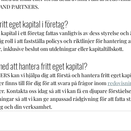
ST AND PARTNERS.
itt eget kapital i företag?
 kapital i ett företag fattas vanligtvis av dess styrelse och 
g roll i att fastställa policys och riktlinjer för hantering 
inklusive beslut om utdelningar eller kapitaltillskott.
ed att hantera fritt eget kapital?
kan vi hjälpa dig att förstå och hantera fritt eget kapit
 finns till för dig för att svara på frågor inom 
redovisni
 Kontakta oss idag så att vi kan få en djupare förståelse 
ngar så att vi kan ge anpassad rådgivning för att fatta st
ig och din verksamhet.