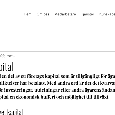
Hem
Om oss
Medarbetare
Tjänster
Kunskap
 feb. 2024
pital
den del av ett företags kapital som är tillgängligt för äga
pliktelser har betalats. Med andra ord är det det kvarva
r investeringar, utdelningar eller andra ägarens ändam
pital en ekonomisk buffert och möjlighet till tillväxt.
get kapital