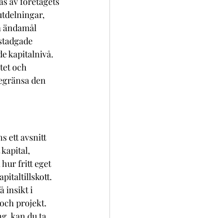
as av företagets 
utdelningar, 
ka ändamål 
stadgade 
e kapitalnivå. 
tet och 
egränsa den 
s ett avsnitt 
kapital, 
hur fritt eget 
italtillskott. 
 insikt i 
 och projekt. 
g, kan du ta 