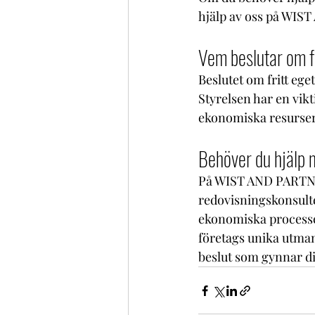
hjälp av oss på WI
Vem beslutar om fr
Beslutet om fritt eget
Styrelsen har en vikti
ekonomiska resurser, 
Behöver du hjälp m
På WIST AND PARTNERS 
redovisningskonsulter
ekonomiska processer.
företags unika utmani
beslut som gynnar d