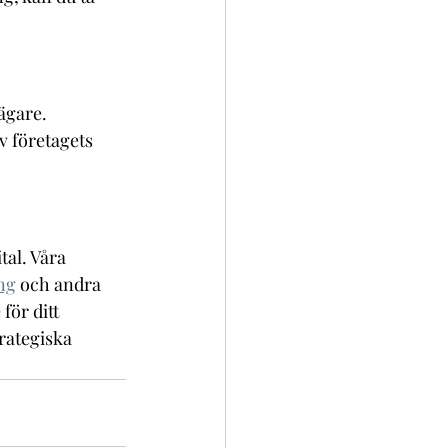
ägare. 
av företagets 
al. Våra 
ng
 och andra 
för ditt 
rategiska 