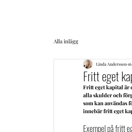
Alla inlägg
Linda Andersson
16
Fritt eget ka
Fritt eget kapital är 
alla skulder och för
som kan användas fö
innebär fritt eget ka
Exempel på fritt e