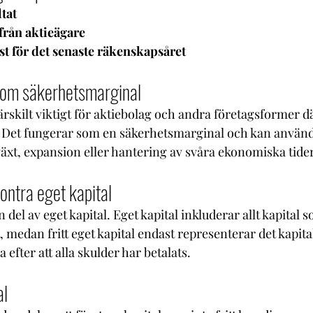
tat
 från aktieägare
ust för det senaste räkenskapsåret
 som säkerhetsmarginal
 särskilt viktigt för aktiebolag och andra företagsformer d
 Det fungerar som en säkerhetsmarginal och kan använda
lväxt, expansion eller hantering av svåra ekonomiska tider
kontra eget kapital
en del av eget kapital. Eget kapital inkluderar allt kapital
t, medan fritt eget kapital endast representerar det kapita
a efter att alla skulder har betalats.
al