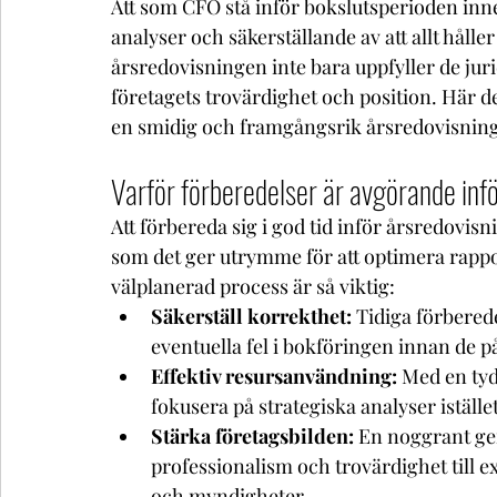
Att som CFO stå inför bokslutsperioden inn
analyser och säkerställande av att allt håller 
årsredovisningen inte bara uppfyller de jurid
företagets trovärdighet och position. Här de
en smidig och framgångsrik årsredovisning
Varför förberedelser är avgörande inf
Att förbereda sig i god tid inför årsredovisn
som det ger utrymme för att optimera rappor
välplanerad process är så viktig:
Säkerställ korrekthet:
 Tidiga förberede
eventuella fel i bokföringen innan de p
Effektiv resursanvändning:
 Med en tyd
fokusera på strategiska analyser iställe
Stärka företagsbilden:
 En noggrant ge
professionalism och trovärdighet till e
och myndigheter.