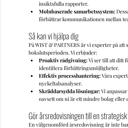
insiktsfulla rapporter.
Molnbaserade samarbetssystem:
 Dess
förbättrar kommunikationen mellan 
Så kan vi hjälpa dig
På WIST & PARTNERS är vi experter på att
bokslutsperioden. Vi erbjuder:
Proaktiv rådgivning:
 Vi ser till att dit
identifiera förbättringsmöjligheter.
Effektiv processhantering:
 Våra experte
nyckeltalsanalyser.
Skräddarsydda lösningar:
 Vi anpassar 
oavsett om ni är ett mindre bolag eller
Gör årsredovisningen till en strategisk
En välgenomförd årsredovisning är inte bara 