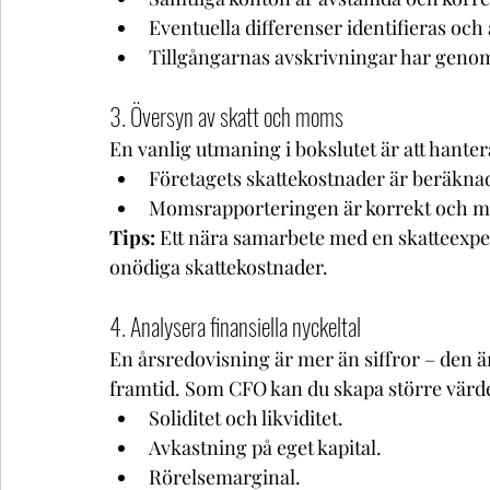
Eventuella differenser identifieras och
Tillgångarnas avskrivningar har genomf
3. Översyn av skatt och moms
En vanlig utmaning i bokslutet är att hanter
Företagets skattekostnader är beräknade
Momsrapporteringen är korrekt och ma
Tips:
 Ett nära samarbete med en skatteexper
onödiga skattekostnader.
4. Analysera finansiella nyckeltal
En årsredovisning är mer än siffror – den ä
framtid. Som CFO kan du skapa större värde
Soliditet och likviditet.
Avkastning på eget kapital.
Rörelsemarginal.