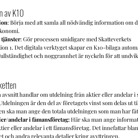
on av K10
ion
: Börja med att samla all nödvändig information om d
ekonomi.
 tjänster
: Gör processen smidigare med Skatteverkets 
on 1. Det digitala verktyget skapar en K10-bilaga automa
Fullständighet och noggrannhet är nyckeln för att undvik
ketten
a avsnitt handlar om utdelning från aktier eller andelar i 
tdelningen är den del av företagets vinst som delas ut til
en ska man ange den totala utdelningen som man har fått
ier/andelar i fåmansföretag:
 Här ska man ange informa
ktier eller andelar i ett fåmansföretag. Det innefattar bla
et och andra relevanta detaljer kring avyttringen.