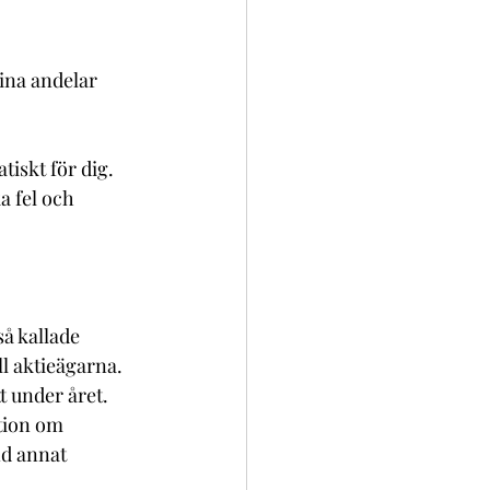
ina andelar 
tiskt för dig.
a fel och 
så kallade 
l aktieägarna. 
 under året.
tion om 
nd annat 