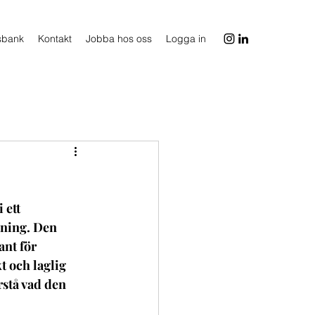
sbank
Kontakt
Jobba hos oss
Logga in
 ett 
ening. Den 
ant för 
t och laglig 
rstå vad den 