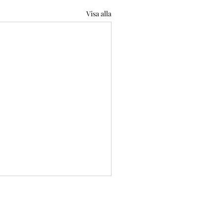
Visa alla
med bokföring
ST & PARTNERS vet vi att