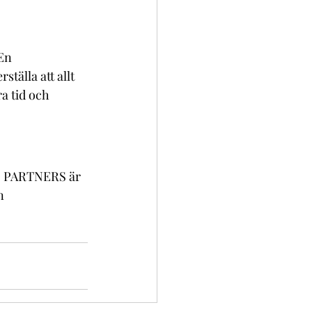
En 
älla att allt 
a tid och 
ND PARTNERS är 
n 