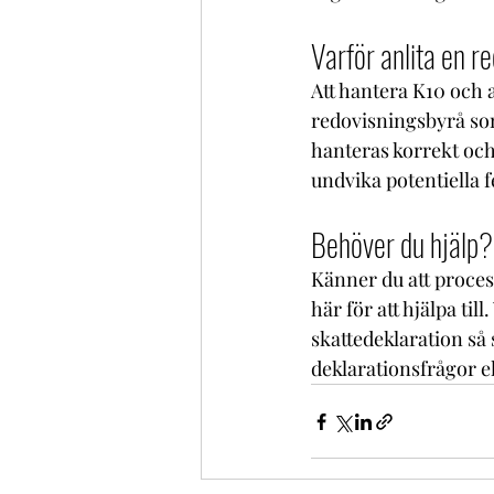
Varför anlita en 
Att hantera K10 och 
redovisningsbyrå so
hanteras korrekt och
undvika potentiella f
Behöver du hjälp?
Känner du att proce
här för att hjälpa til
skattedeklaration så 
deklarationsfrågor el