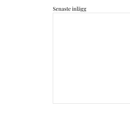
Senaste inlägg
Reavinstskatt – En djupdykning i
beskattning av kapitalvinster