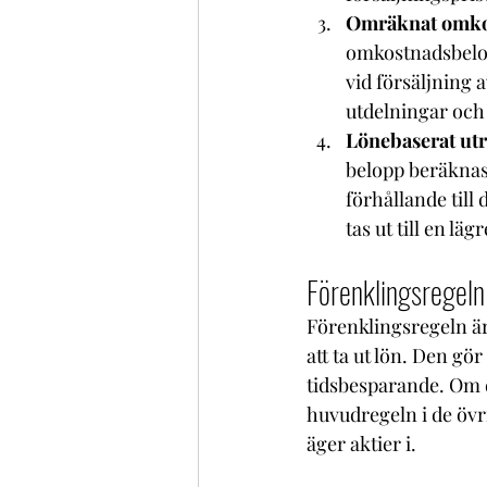
Omräknat omko
omkostnadsbelopp
vid försäljning a
utdelningar och
Lönebaserat ut
belopp beräknas 
förhållande till
tas ut till en läg
Förenklingsregeln 
Förenklingsregeln är
att ta ut lön. Den g
tidsbesparande. Om du
huvudregeln i de övr
äger aktier i.