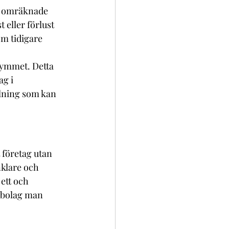
et omräknade 
 eller förlust 
om tidigare 
rymmet. Detta 
g i 
elning som kan 
 företag utan 
klare och 
ett och 
 bolag man 