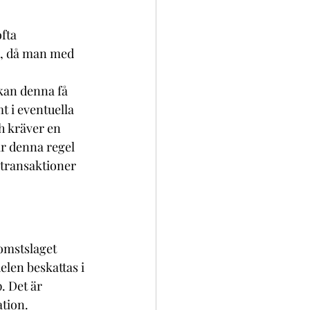
fta 
n, då man med 
kan denna få 
t i eventuella 
h kräver en 
r denna regel 
 transaktioner 
omstslaget 
len beskattas i 
. Det är 
ation.