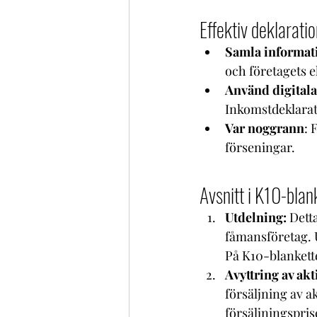
Effektiv deklarati
Samla informat
och företagets 
Använd digitala
Inkomstdeklarati
Var noggrann
: 
förseningar.
Avsnitt i K10-blan
Utdelning:
 Dett
fåmansföretag. U
På K10-blankett
Avyttring av akt
försäljning av a
försäljningspris