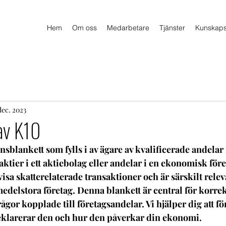
Hem
Om oss
Medarbetare
Tjänster
Kunskap
dec. 2023
av K10
sblankett som fylls i av ägare av kvalificerade andelar i
ktier i ett aktiebolag eller andelar i en ekonomisk för
isa skatterelaterade transaktioner och är särskilt relev
edelstora företag. Denna blankett är central för korrek
ågor kopplade till företagsandelar. Vi hjälper dig att fö
deklarerar den och hur den påverkar din ekonomi.