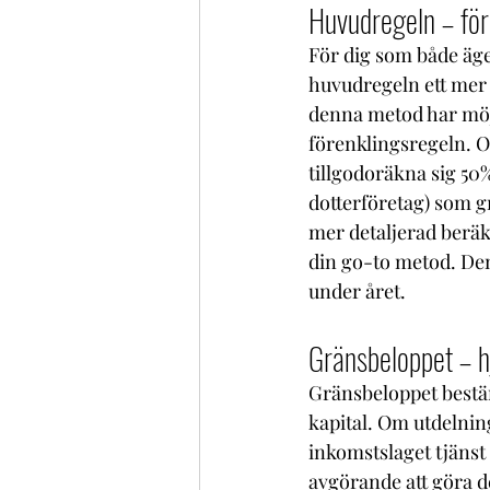
Huvudregeln – för
För dig som både äger
huvudregeln ett mer 
denna metod har möjl
förenklingsregeln. O
tillgodoräkna sig 50%
dotterföretag) som g
mer detaljerad beräk
din go-to metod. Den
under året.
Gränsbeloppet – h
Gränsbeloppet bestäm
kapital. Om utdelnin
inkomstslaget tjänst
avgörande att göra d