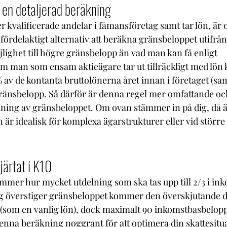
 en detaljerad beräkning
 kvalificerade andelar i fåmansföretag samt tar lön, är o
fördelaktigt alternativ att beräkna gränsbeloppet utifrå
ighet till högre gränsbelopp än vad man kan få enligt 
m man som ensam aktieägare tar ut tillräckligt med lön 
 av de kontanta bruttolönerna året innan i företaget (sam
ränsbelopp. Så därför är denna regel mer omfattande oc
ning av gränsbeloppet. Om ovan stämmer in på dig, då ä
 är idealisk för komplexa ägarstrukturer eller vid större
järtat i K10
mer hur mycket utdelning som ska tas upp till 2/3 i ink
g överstiger gränsbeloppet kommer den överskjutande de
 (som en vanlig lön), dock maximalt 90 inkomstbasbelopp
enna beräkning noggrant för att optimera din skattesitu