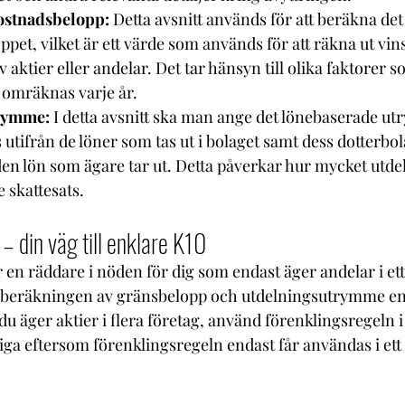
stnadsbelopp:
 Detta avsnitt används för att beräkna d
et, vilket är ett värde som används för att räkna ut vinst
v aktier eller andelar. Det tar hänsyn till olika faktorer s
 omräknas varje år.
rymme:
 I detta avsnitt ska man ange det lönebaserade ut
utifrån de löner som tas ut i bolaget samt dess dotterbola
 den lön som ägare tar ut. Detta påverkar hur mycket utd
re skattesats.
– din väg till enklare K10
 en räddare i nöden för dig som endast äger andelar i ett
ör beräkningen av gränsbelopp och utdelningsutrymme en
 äger aktier i flera företag, använd förenklingsregeln i 
iga eftersom förenklingsregeln endast får användas i ett