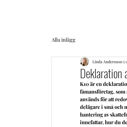
Alla inlägg
Linda Andersson
5 
Deklaration 
K10 är en deklaration
fåmansföretag, som a
används för att redov
delägare i små och m
hantering av skattefr
innefattar, hur du 