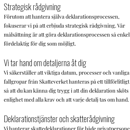
Strategisk rådgivning
Förutom att hantera själva deklarationsprocessen,
fokuserar vi på att erbjuda strategisk rådgivning. Vår
målsättning är att göra deklarationsprocessen så enke
fördelaktig för dig som möjligt.
Vi tar hand om detaljerna åt dig
Vi säkerställer att viktiga datum, processer och vanliga
fallgropar från Skatteverket hanteras på ett tillförlitligt 
så att du kan känna dig trygg i att din deklaration sköts 
enlighet med alla krav och att varje detalj tas om hand.
Deklarationstjänster och skatterådgivning
Vi hanterar skattedeklarationer för både privatpersone