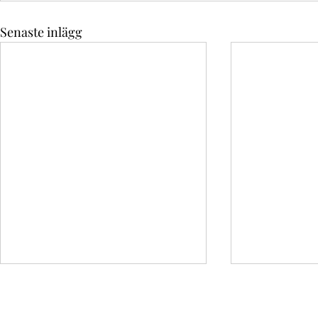
Senaste inlägg
Reavinstskatt – En djupdykning i
Konsolidering i
beskattning av kapitalvinster