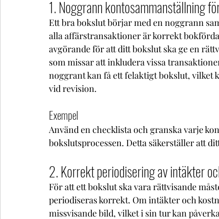
1. Noggrann kontosammanställning för
Ett bra bokslut börjar med en noggrann samm
alla affärstransaktioner är korrekt bokförd
avgörande för att ditt bokslut ska ge en rätt
som missar att inkludera vissa transaktione
noggrant kan få ett felaktigt bokslut, vilket k
vid revision.
Exempel
Använd en checklista och granska varje kon
bokslutsprocessen. Detta säkerställer att dit
2. Korrekt periodisering av intäkter o
För att ett bokslut ska vara rättvisande mås
periodiseras korrekt. Om intäkter och kostn
missvisande bild, vilket i sin tur kan påver