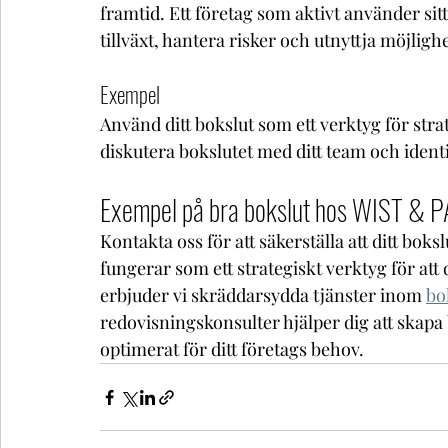
framtid. Ett företag som aktivt använder sitt
tillväxt, hantera risker och utnyttja möjlighe
Exempel
Använd ditt bokslut som ett verktyg för strat
diskutera bokslutet med ditt team och identi
Exempel på bra bokslut hos WIST &
Kontakta oss för att säkerställa att ditt bok
fungerar som ett strategiskt verktyg för at
erbjuder vi skräddarsydda tjänster inom 
bo
redovisningskonsulter hjälper dig att skapa
optimerat för ditt företags behov.