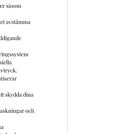
er såsom 
ndet avstämma 
äldigande 
eringssystem 
iella 
avtryck.
iserar 
tt skydda dina 
rraskningar och 
na 