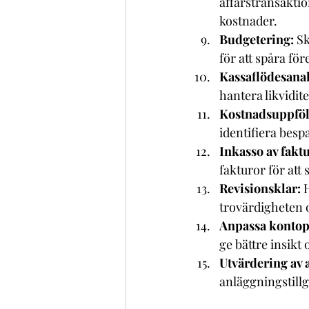
affärstransaktio
kostnader.
Budgetering:
 S
för att spåra fö
Kassaflödesanal
hantera likvidit
Kostnadsuppföl
identifiera besp
Inkasso av fakt
fakturor för att
Revisionsklar: 
H
trovärdigheten o
Anpassa kontop
ge bättre insikt 
Utvärdering av 
anläggningstillg