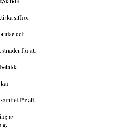
etydande 
iska siffror 
örutse och 
stnader för att 
obetalda 
ökar 
ksamhet för att 
ng av 
ing.