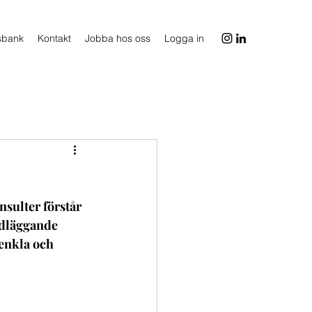
sbank
Kontakt
Jobba hos oss
Logga in
sulter förstår 
ndläggande 
enkla och 