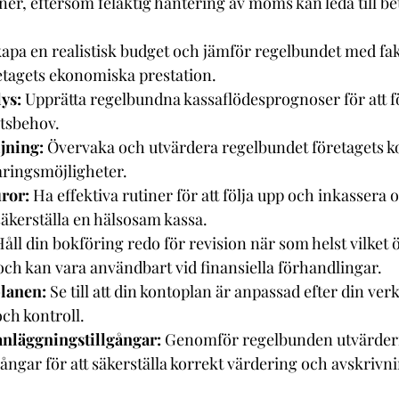
ner, eftersom felaktig hantering av moms kan leda till b
kapa en realistisk budget och jämför regelbundet med fakt
retagets ekonomiska prestation.
ys:
 Upprätta regelbundna kassaflödesprognoser för att f
etsbehov.
jning:
 Övervaka och utvärdera regelbundet företagets ko
aringsmöjligheter.
uror:
 Ha effektiva rutiner för att följa upp och inkassera 
 säkerställa en hälsosam kassa.
åll din bokföring redo för revision när som helst vilket 
ch kan vara användbart vid finansiella förhandlingar.
lanen:
 Se till att din kontoplan är anpassad efter din ver
och kontroll.
anläggningstillgångar:
 Genomför regelbunden utvärderi
ångar för att säkerställa korrekt värdering och avskrivn