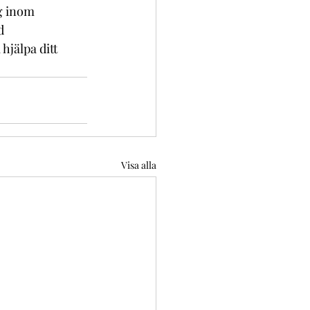
g inom 
d 
jälpa ditt 
Visa alla