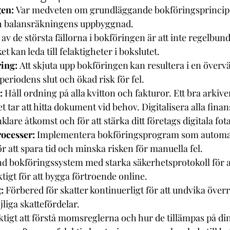
gen:
 Var medveten om grundläggande bokföringsprincip
ch balansräkningens uppbyggnad.
 av de största fällorna i bokföringen är att inte regelbu
t kan leda till felaktigheter i bokslutet.
ing:
 Att skjuta upp bokföringen kan resultera i en överv
periodens slut och ökad risk för fel.
:
 Håll ordning på alla kvitton och fakturor. Ett bra arkiv
 tar att hitta dokument vid behov. Digitalisera alla finans
lare åtkomst och för att stärka ditt företags digitala fot
ocesser:
 Implementera bokföringsprogram som automat
ör att spara tid och minska risken för manuella fel.
d bokföringssystem med starka säkerhetsprotokoll för a
iktigt för att bygga förtroende online.
:
 Förbered för skatter kontinuerligt för att undvika öve
jliga skattefördelar.
iktigt att förstå momsreglerna och hur de tillämpas på di