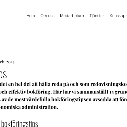
Hem
Om oss
Medarbetare
Tjänster
Kunskap
feb. 2024
ps
det en hel del att hålla reda på och som redovisningskon
 och effektiv bokföring. Här har vi sammanställt 15 gru
 av de mest värdefulla bokföringstipsen avsedda att för
konomiska administration.
bokföringstips