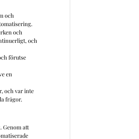
m och 
utomatisering.
erken och 
inuerligt, och 
och förutse 
ve en 
, och var inte 
la frågor.
. Genom att 
omatiserade 