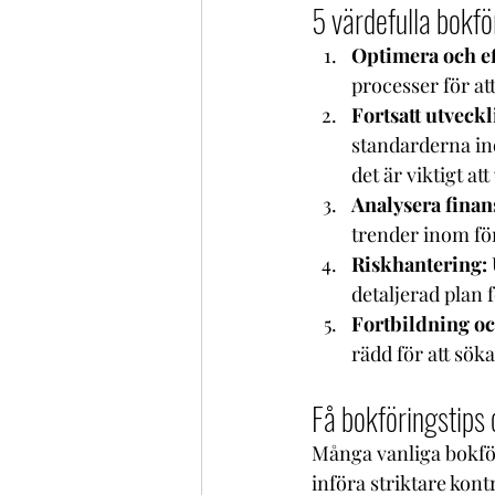
5 värdefulla bokfö
Optimera och ef
processer för at
Fortsatt utveckl
standarderna in
det är viktigt att
Analysera finans
trender inom för
Riskhantering:
detaljerad plan 
Fortbildning oc
rädd för att sök
Få bokföringstips
Många vanliga bokför
införa striktare kon