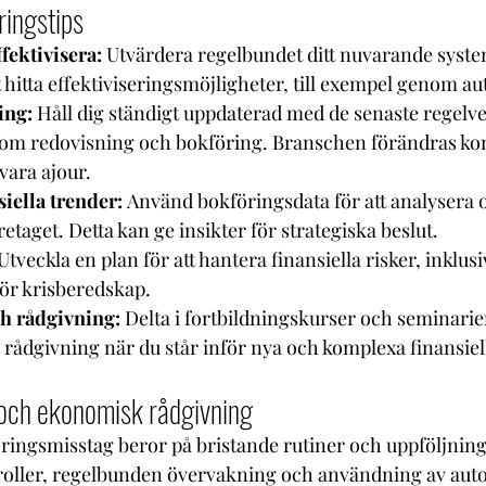
ringstips
fektivisera:
 Utvärdera regelbundet ditt nuvarande syste
t hitta effektiviseringsmöjligheter, till exempel genom a
ing: 
Håll dig ständigt uppdaterad med de senaste regelv
om redovisning och bokföring. Branschen förändras kont
 vara ajour.
iella trender:
 Använd bokföringsdata för att analysera 
etaget. Detta kan ge insikter för strategiska beslut.
 Utveckla en plan för att hantera finansiella risker, inklusi
för krisberedskap.
h rådgivning:
 Delta i fortbildningskurser och seminarier
a rådgivning när du står inför nya och komplexa finansiel
 och ekonomisk rådgivning
ingsmisstag beror på bristande rutiner och uppföljning
troller, regelbunden övervakning och användning av aut