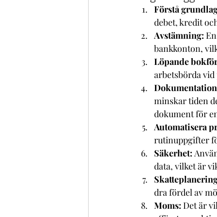
Förstå grundla
debet, kredit o
Avstämning: 
En
bankkonton, vilke
Löpande bokför
arbetsbörda vid 
Dokumentation
minskar tiden det
dokument för enk
Automatisera pr
rutinuppgifter f
Säkerhet: 
Använ
data, vilket är v
Skatteplanering
dra fördel av mö
Moms:
 Det är v